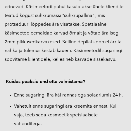
erinevad. Käsimeetodi puhul kasutatakse ühele kliendile
teatud kogust suhkrumassi "suhkrupallina" , mis
protseduuri lõppedes ära visatakse. Spetsiaalne
käsimeetod eemaldab karvad õrnalt ja võtab ära isegi
2mm pikkusedkarvakesed. Selline depilatsioon ei ärrita
nahka ja tulemus kestab kauem. Käsimeetodil sugaringi
soovitame klientidele, kel esineb karvade sissekasvu.
Kuidas peaksid end ette valmistama?
Enne sugaringi ära käi rannas ega solaariumis 24 h.
Vahetult enne sugaringi ära kreemita ennast. Kui
vaja, teeb seda kosmeetik spetsiaalsete
vahenditega.