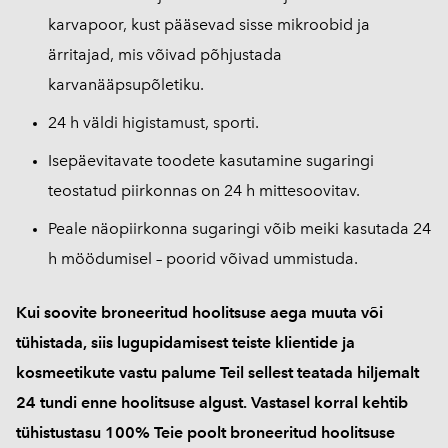
karvapoor, kust pääsevad sisse mikroobid ja
ärritajad, mis võivad põhjustada
karvanääpsupõletiku.
24 h väldi higistamust, sporti.
Isepäevitavate toodete kasutamine sugaringi
teostatud piirkonnas on 24 h mittesoovitav.
Peale näopiirkonna sugaringi võib meiki kasutada 24
h möödumisel – poorid võivad ummistuda.
Kui soovite broneeritud hoolitsuse aega muuta või
tühistada, siis lugupidamisest teiste klientide ja
kosmeetikute vastu palume Teil sellest teatada hiljemalt
24 tundi enne hoolitsuse algust. Vastasel korral kehtib
tühistustasu 100% Teie poolt broneeritud hoolitsuse