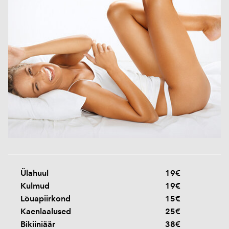
Ülahuul
19€
Kulmud
19€
Lõuapiirkond
15€
Kaenlaalused
25€
Bikiiniäär
38€