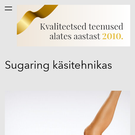
lisati ostukorvi.
Vaata ostukorvi
Sugaring käsitehnikas