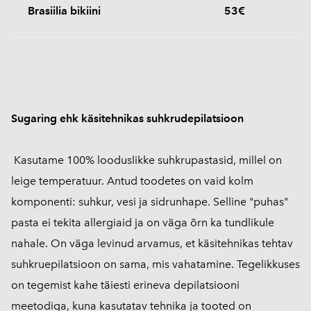
Brasiilia bikiini
53€
Sugaring ehk käsitehnikas suhkrudepilatsioon
Kasutame 100% looduslikke suhkrupastasid, millel on
leige temperatuur. Antud toodetes on vaid kolm
komponenti: suhkur, vesi ja sidrunhape. Selline "puhas"
pasta ei tekita allergiaid ja on väga õrn ka tundlikule
nahale. On väga levinud arvamus, et käsitehnikas tehtav
suhkruepilatsioon on sama, mis vahatamine. Tegelikkuses
on tegemist kahe täiesti erineva depilatsiooni
meetodiga, kuna kasutatav tehnika ja tooted on